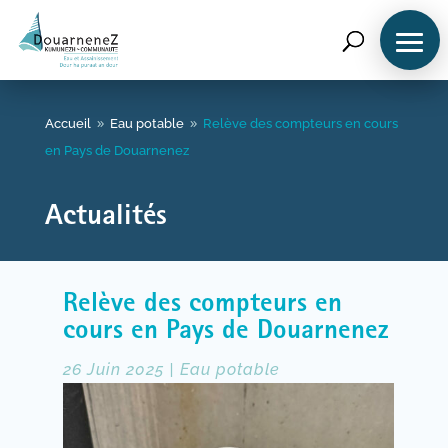
Accueil
Accueil
Eau potable
Relève des compteurs en cours
9
9
en Pays de Douarnenez
Qui sommes-nous ?
Actualités
Vos démarches
Relève des compteurs en
cours en Pays de Douarnenez
Eau potable
26 Juin 2025
|
Eau potable