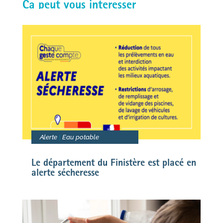
Ca peut vous interesser
b
t
e
l
a
o
e
d
g
o
r
I
e
k
n
r
Alerte
|
Eau potable
Le département du Finistère est placé en
alerte sécheresse