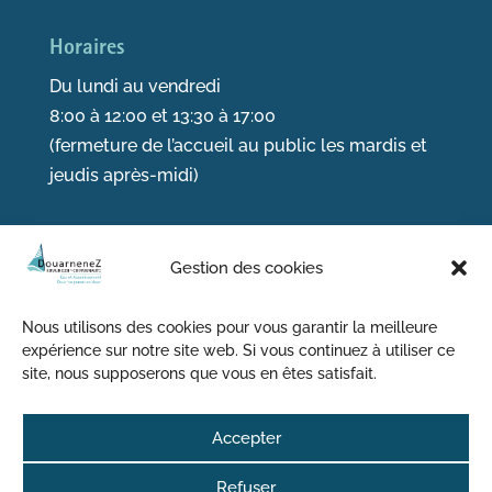
Horaires
Du lundi au vendredi
8:00 à 12:00 et 13:30 à 17:00
(fermeture de l’accueil au public les mardis et
jeudis après-midi)
Gestion des cookies
Suivez-nous sur les réseaux sociaux
Nous utilisons des cookies pour vous garantir la meilleure
expérience sur notre site web. Si vous continuez à utiliser ce
site, nous supposerons que vous en êtes satisfait.
S'abonner à la newsletter
Plan du site
|
Mentions légales
|
Confidentialité
|
Gestion
Accepter
des cookies
|
Notice d’information générale RGDP
Refuser
|
Accessibilité