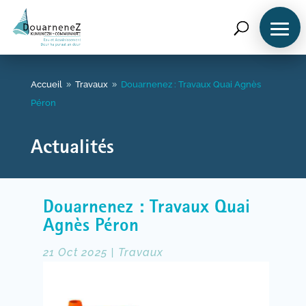
Accueil
Accueil
Travaux
Douarnenez : Travaux Quai Agnès
9
9
Péron
Qui sommes-nous ?
Actualités
Vos démarches
Douarnenez : Travaux Quai
Agnès Péron
Eau potable
21 Oct 2025
|
Travaux